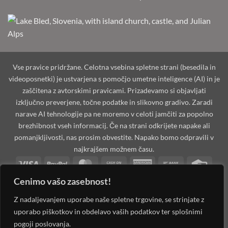
Vse pravice pridržane. Celotna vsebina spletne strani (besedila in
videoposnetki) je ustvarjena s pomočjo umetne inteligence (AI) in je
zaščitena z avtorskimi pravicami. Prizadevamo si objavljati
izključno preverjene, točne podatke in slikovno gradivo. Zaradi
narave AI tehnologije pa ne moremo v celoti jamčiti za popolno
brezhibnost vseh informacij. Če na strani odkrijete napake ali
pomanjkljivosti, nas prosim obvestite. Napako bomo odpravili v
najkrajšem možnem času.
Visa
PayPal
MasterCard
Cash
American
Bank
Credi
On
Express
Transfer
Card
Cenimo vašo zasebnost!
Dinners
Discover
Maestro
MasterCard
Visa
Visa
West
Delivery
Club
2
2
Electron
Unio
Apple
Cash
Credit
Google
PayPal
Stripe
Googl
Z nadaljevanjem uporabe naše spletne trgovine, se strinjate z
Pay
on
Card
Pay
2
Walle
uporabo piškotkov in obdelavo vaših podatkov ter splošnimi
Invoice
JCB
Klarna
Rechung
Sage
Pickup
2
pogoji poslovanja.