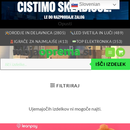
Slovenian
Opusti
Skoči
ORODJE IN DELAVNICA (2805)
LED SVETILA IN LUČI (489)
na
IGRAČE ZA NAJMLAJŠE (413)
TOP ELEKTRONIKA (353)
vsebino
Products
IŠČI IZDELEK
search
FILTRIRAJ
Ujemajočih izdelkov ni mogoče najti.