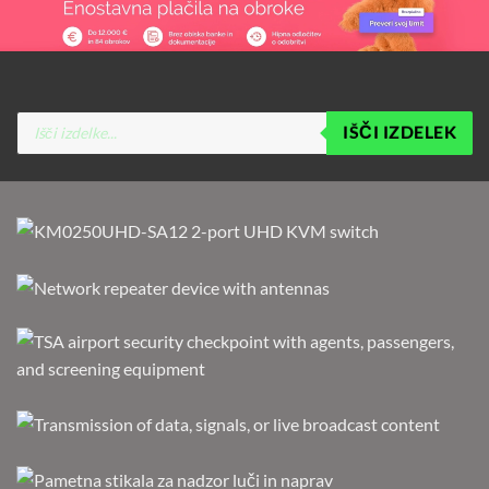
Products
IŠČI IZDELEK
search