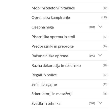
Mobilni telefoni in tablice
(12)
Oprema za kampiranje
(110)
Osebna nega
(181)
Pisarniška oprema in stoli
(47)
Predpražniki in preproge
(16)
Računalniška oprema
(199)
Razna dekoracija in sezonsko
(28)
Regali in police
(37)
Sefi in blagajne
(12)
Stimulatorji in masažerji
(46)
Svetila in tehnika
(307)