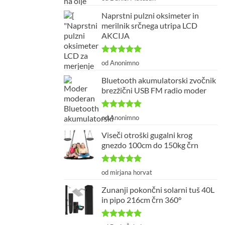
od 5
Naprstni pulzni oksimeter in
merilnik srčnega utripa LCD
AKCIJA
Ocenjeno
5
od Anonimno
od 5
Bluetooth akumulatorski zvočnik
brezžični USB FM radio moder
Ocenjeno
5
od Anonimno
od 5
Viseči otroški gugalni krog
gnezdo 100cm do 150kg črn
Ocenjeno
5
od mirjana horvat
od 5
Zunanji pokončni solarni tuš 40L
in pipo 216cm črn 360°
Ocenjeno
5