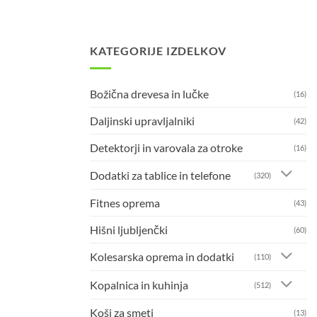
KATEGORIJE IZDELKOV
Božična drevesa in lučke
(16)
Daljinski upravljalniki
(42)
Detektorji in varovala za otroke
(16)
Dodatki za tablice in telefone
(320)
Fitnes oprema
(43)
Hišni ljubljenčki
(60)
Kolesarska oprema in dodatki
(110)
Kopalnica in kuhinja
(512)
Koši za smeti
(13)