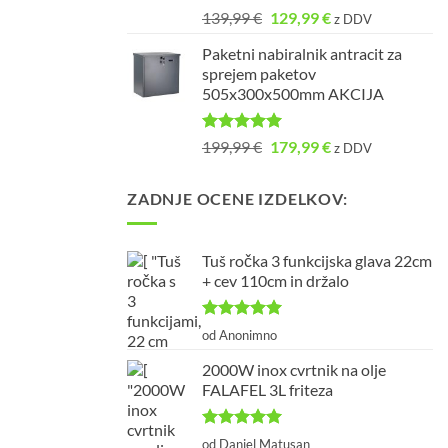
Ocenjeno
Izvirna
Trenutna
139,99
€
129,99
€
z DDV
5.00
od 5
cena
cena
Paketni nabiralnik antracit za
je
je:
sprejem paketov
bila:
129,99 €.
505x300x500mm AKCIJA
139,99 €.
Ocenjeno
Izvirna
Trenutna
199,99
€
179,99
€
z DDV
5.00
od 5
cena
cena
je
je:
ZADNJE OCENE IZDELKOV:
bila:
179,99 €.
199,99 €.
Tuš ročka 3 funkcijska glava 22cm
+ cev 110cm in držalo
Ocenjeno
5
od Anonimno
od 5
2000W inox cvrtnik na olje
FALAFEL 3L friteza
Ocenjeno
5
od Daniel Matusan