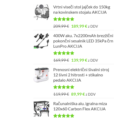
Vrtni viseči stol jajček do 150kg
na kovinskem stojalu AKCIJA
Ocenjeno
Izvirna
Trenutna
209,99
€
189,99
€
z DDV
5.00
od 5
cena
cena
400W aku. 7x2200mAh brezžični
je
je:
pokončni sesalnik LED 35kPa črn
bila:
189,99 €.
LunPro AKCIJA
209,99 €.
Ocenjeno
Izvirna
Trenutna
169,99
€
139,99
€
z DDV
5.00
od 5
cena
cena
Prenosni električni šivalni stroj
je
je:
12 šivni 2 hitrosti + stikalno
bila:
139,99 €.
pedalo AKCIJA
169,99 €.
Ocenjeno
Izvirna
Trenutna
119,99
€
89,99
€
z DDV
5.00
od 5
cena
cena
Računalniška alu. igralna miza
je
je:
120x60 Carbon Flex AKCIJA
bila:
89,99 €.
119,99 €.