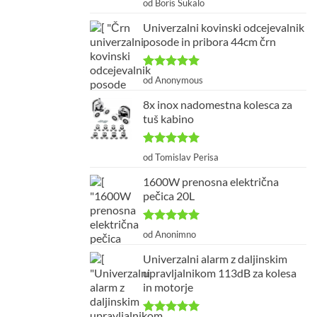
od Boris Šukalo
od 5
Univerzalni kovinski odcejevalnik
posode in pribora 44cm črn
Ocenjeno
5
od Anonymous
od 5
8x inox nadomestna kolesca za
tuš kabino
Ocenjeno
5
od Tomislav Perisa
od 5
1600W prenosna električna
pečica 20L
Ocenjeno
5
od Anonimno
od 5
Univerzalni alarm z daljinskim
upravljalnikom 113dB za kolesa
in motorje