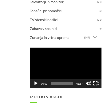
Televizorji in monitorji
(21)
Tobačni pripomočki
(5)
TV stenski nosilci
(21)
Zabava v spalnici
(8)
Zunanja in vrtna oprema
(149)
Predvajalnik
videa
00:00
01:57
IZDELKI V AKCIJI