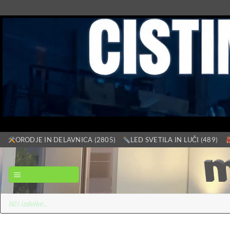
Skoči
ORODJE IN DELAVNICA (2805)
LED SVETILA IN LUČI (489)
na
vsebino
GLAVNI MENI
Products
search