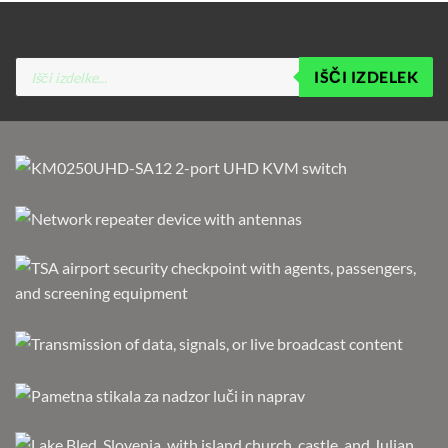
Products
IŠČI IZDELEK
search