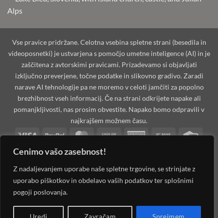
Vse pravice pridržane. Celotna vsebina spletne strani (besedila in
videoposnetki) je ustvarjena s pomočjo umetne inteligence (AI) in je
zaščitena z avtorskimi pravicami. Prizadevamo si objavljati
izključno preverjene, točne podatke in slikovno gradivo. Zaradi
narave AI tehnologije pa ne moremo v celoti jamčiti za popolno
brezhibnost vseh informacij. Če na strani odkrijete napake ali
pomanjkljivosti, nas prosim obvestite. Napako bomo odpravili v
najkrajšem možnem času.
Visa
PayPal
MasterCard
Cash
American
Bank
Credi
On
Express
Transfer
Card
Cenimo vašo zasebnost!
Dinners
Discover
Maestro
MasterCard
Visa
Visa
West
Delivery
Club
2
2
Electron
Unio
Apple
Cash
Credit
Google
PayPal
Stripe
Googl
Z nadaljevanjem uporabe naše spletne trgovine, se strinjate z
Pay
on
Card
Pay
2
Walle
uporabo piškotkov in obdelavo vaših podatkov ter splošnimi
Invoice
JCB
Klarna
Rechung
Sage
Pickup
2
pogoji poslovanja.
MOJAoprema.si 2026 ©
Spletna Trgovina, Na žago 32, 8351 Straža,
Uredi
Zavračam
Sprejmem