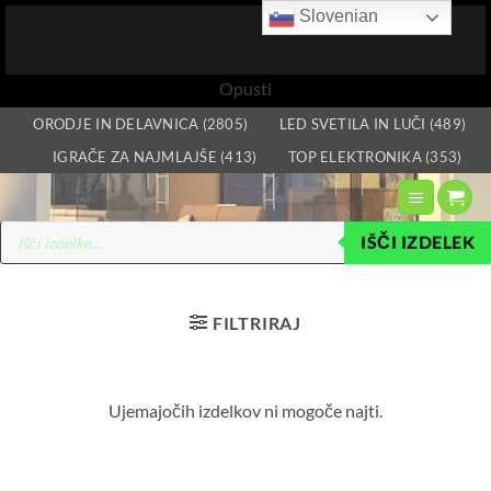
Slovenian
Opusti
Skoči
ORODJE IN DELAVNICA (2805)
LED SVETILA IN LUČI (489)
na
IGRAČE ZA NAJMLAJŠE (413)
TOP ELEKTRONIKA (353)
vsebino
Products
IŠČI IZDELEK
search
FILTRIRAJ
Ujemajočih izdelkov ni mogoče najti.