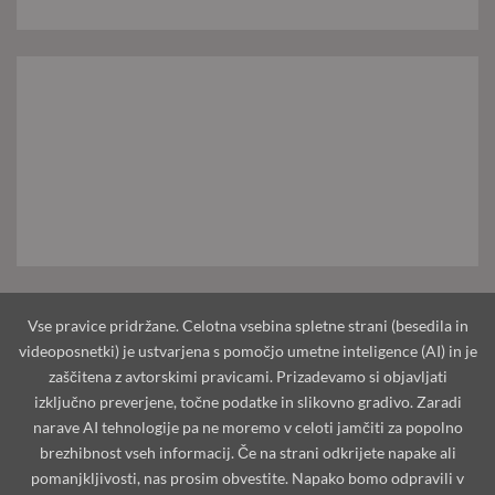
Vse pravice pridržane. Celotna vsebina spletne strani (besedila in
videoposnetki) je ustvarjena s pomočjo umetne inteligence (AI) in je
zaščitena z avtorskimi pravicami. Prizadevamo si objavljati
izključno preverjene, točne podatke in slikovno gradivo. Zaradi
narave AI tehnologije pa ne moremo v celoti jamčiti za popolno
brezhibnost vseh informacij. Če na strani odkrijete napake ali
pomanjkljivosti, nas prosim obvestite. Napako bomo odpravili v