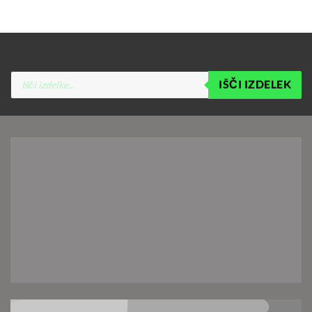
Products
IŠČI IZDELEK
search