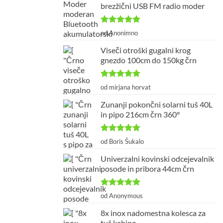
brezžični USB FM radio moder
Ocenjeno
5
od Anonimno
od 5
Viseči otroški gugalni krog
gnezdo 100cm do 150kg črn
Ocenjeno
5
od mirjana horvat
od 5
Zunanji pokončni solarni tuš 40L
in pipo 216cm črn 360°
Ocenjeno
5
od Boris Šukalo
od 5
Univerzalni kovinski odcejevalnik
posode in pribora 44cm črn
Ocenjeno
5
od Anonymous
od 5
8x inox nadomestna kolesca za
tuš kabino