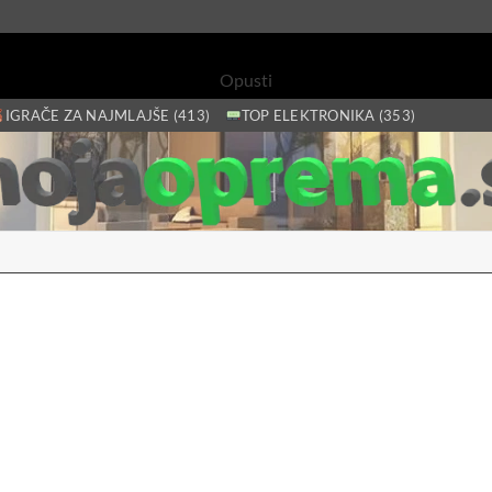
Opusti
IGRAČE ZA NAJMLAJŠE (413)
TOP ELEKTRONIKA (353)