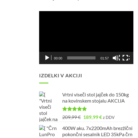
Predvajalnik
videa
00:00
01:57
IZDELKI V AKCIJI
Vrtni viseči stol jajček do 150kg
na kovinskem stojalu AKCIJA
Ocenjeno
Izvirna
Trenutna
209,99
€
189,99
€
z DDV
5.00
od 5
cena
cena
400W aku. 7x2200mAh brezžični
je
je:
pokončni sesalnik LED 35kPa črn
bila:
189,99 €.