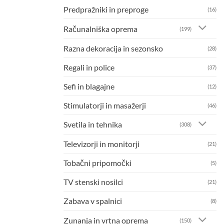
Predpražniki in preproge
(16)
Računalniška oprema
(199)
Razna dekoracija in sezonsko
(28)
Regali in police
(37)
Sefi in blagajne
(12)
Stimulatorji in masažerji
(46)
Svetila in tehnika
(308)
Televizorji in monitorji
(21)
Tobačni pripomočki
(5)
TV stenski nosilci
(21)
Zabava v spalnici
(8)
Zunanja in vrtna oprema
(150)