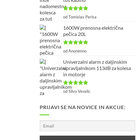
Ocenjeno
5
od Tomislav Perisa
od 5
1600W prenosna električna
pečica 20L
Ocenjeno
5
od Anonimno
od 5
Univerzalni alarm z daljinskim
upravljalnikom 113dB za kolesa
in motorje
Ocenjeno
5
od Silvo Veselic
od 5
PRIJAVI SE NA NOVICE IN AKCIJE: