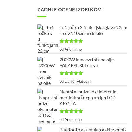
je
je:
ZADNJE OCENE IZDELKOV:
bila:
179,99 €.
199,99 €.
Tuš ročka 3 funkcijska glava 22cm
+ cev 110cm in držalo
Ocenjeno
5
od Anonimno
od 5
2000W inox cvrtnik na olje
FALAFEL 3L friteza
Ocenjeno
5
od Daniel Matusan
od 5
Naprstni pulzni oksimeter in
merilnik srčnega utripa LCD
AKCIJA
Ocenjeno
5
od Anonimno
od 5
Bluetooth akumulatorski zvočnik