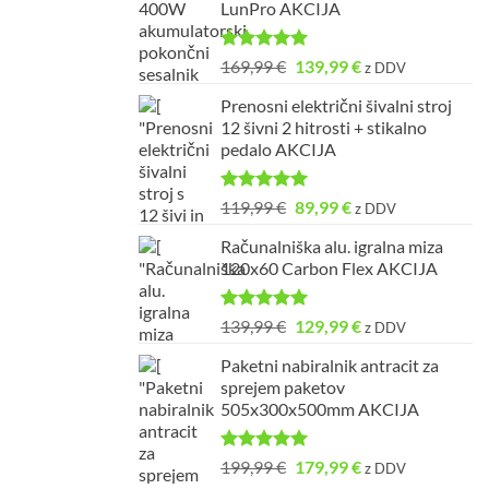
LunPro AKCIJA
209,99 €.
Ocenjeno
Izvirna
Trenutna
169,99
€
139,99
€
z DDV
5.00
od 5
cena
cena
Prenosni električni šivalni stroj
je
je:
12 šivni 2 hitrosti + stikalno
bila:
139,99 €.
pedalo AKCIJA
169,99 €.
Ocenjeno
Izvirna
Trenutna
119,99
€
89,99
€
z DDV
5.00
od 5
cena
cena
Računalniška alu. igralna miza
je
je:
120x60 Carbon Flex AKCIJA
bila:
89,99 €.
119,99 €.
Ocenjeno
Izvirna
Trenutna
139,99
€
129,99
€
z DDV
5.00
od 5
cena
cena
Paketni nabiralnik antracit za
je
je:
sprejem paketov
bila:
129,99 €.
505x300x500mm AKCIJA
139,99 €.
Ocenjeno
Izvirna
Trenutna
199,99
€
179,99
€
z DDV
5.00
od 5
cena
cena