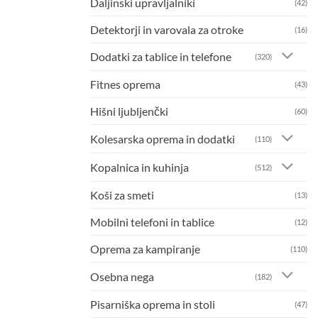
Daljinski upravljalniki
(42)
Detektorji in varovala za otroke
(16)
Dodatki za tablice in telefone
(320)
Fitnes oprema
(43)
Hišni ljubljenčki
(60)
Kolesarska oprema in dodatki
(110)
Kopalnica in kuhinja
(512)
Koši za smeti
(13)
Mobilni telefoni in tablice
(12)
Oprema za kampiranje
(110)
Osebna nega
(182)
Pisarniška oprema in stoli
(47)