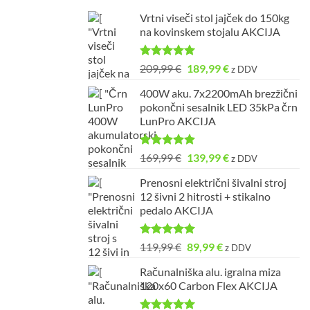
Vrtni viseči stol jajček do 150kg
na kovinskem stojalu AKCIJA
Ocenjeno
Izvirna
Trenutna
209,99
€
189,99
€
z DDV
5.00
od 5
cena
cena
400W aku. 7x2200mAh brezžični
je
je:
pokončni sesalnik LED 35kPa črn
bila:
189,99 €.
LunPro AKCIJA
209,99 €.
Ocenjeno
Izvirna
Trenutna
169,99
€
139,99
€
z DDV
5.00
od 5
cena
cena
Prenosni električni šivalni stroj
je
je:
12 šivni 2 hitrosti + stikalno
bila:
139,99 €.
pedalo AKCIJA
169,99 €.
Ocenjeno
Izvirna
Trenutna
119,99
€
89,99
€
z DDV
5.00
od 5
cena
cena
Računalniška alu. igralna miza
je
je:
120x60 Carbon Flex AKCIJA
bila:
89,99 €.
119,99 €.