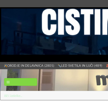
Skoči
ORODJE IN DELAVNICA (2805)
LED SVETILA IN LUČI (489)
na
vsebino
GLAVNI MENI
Products
search