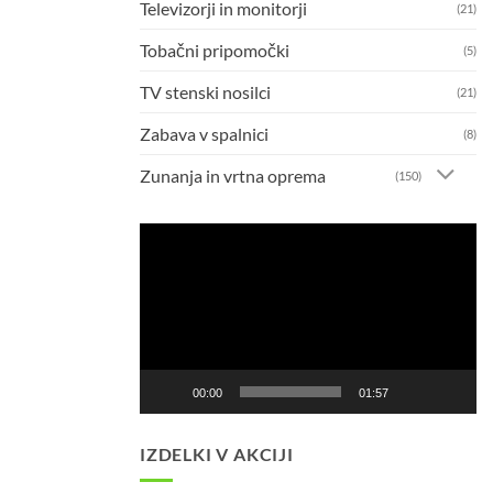
Televizorji in monitorji
(21)
Tobačni pripomočki
(5)
TV stenski nosilci
(21)
Zabava v spalnici
(8)
Zunanja in vrtna oprema
(150)
Predvajalnik
videa
00:00
01:57
IZDELKI V AKCIJI