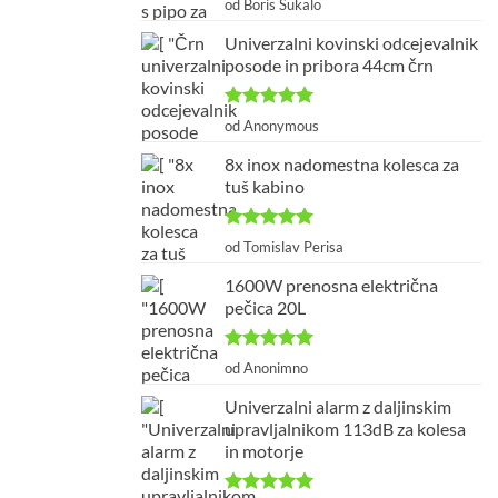
od Boris Šukalo
od 5
Univerzalni kovinski odcejevalnik
posode in pribora 44cm črn
Ocenjeno
5
od Anonymous
od 5
8x inox nadomestna kolesca za
tuš kabino
Ocenjeno
5
od Tomislav Perisa
od 5
1600W prenosna električna
pečica 20L
Ocenjeno
5
od Anonimno
od 5
Univerzalni alarm z daljinskim
upravljalnikom 113dB za kolesa
in motorje