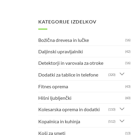
KATEGORIJE IZDELKOV
Božična drevesa in lučke
(16)
Daljinski upravljalniki
(42)
Detektorji in varovala za otroke
(16)
Dodatki za tablice in telefone
(320)
Fitnes oprema
(43)
Hišni ljubljenčki
(60)
Kolesarska oprema in dodatki
(110)
Kopalnica in kuhinja
(512)
Koši za smeti
(13)