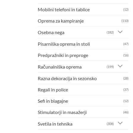
Mobilni telefoni in tablice
(12)
Oprema za kampiranje
(110)
Osebna nega
(182)
Pisarniška oprema in stoli
(47)
Predpražniki in preproge
(16)
Računalniška oprema
(199)
Razna dekoracija in sezonsko
(28)
Regali in police
(37)
Sefi in blagajne
(12)
Stimulatorji in masažerji
(46)
Svetila in tehnika
(308)