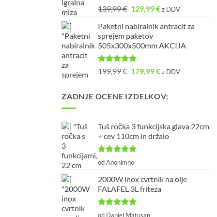
Ocenjeno
Izvirna
Trenutna
139,99
€
129,99
€
z DDV
5.00
od 5
cena
cena
Paketni nabiralnik antracit za
je
je:
sprejem paketov
bila:
129,99 €.
505x300x500mm AKCIJA
139,99 €.
Ocenjeno
Izvirna
Trenutna
199,99
€
179,99
€
z DDV
5.00
od 5
cena
cena
je
je:
ZADNJE OCENE IZDELKOV:
bila:
179,99 €.
199,99 €.
Tuš ročka 3 funkcijska glava 22cm
+ cev 110cm in držalo
Ocenjeno
5
od Anonimno
od 5
2000W inox cvrtnik na olje
FALAFEL 3L friteza
Ocenjeno
5
od Daniel Matusan