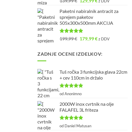
Izvirna
Trenutna
139,99
€
129,99
€
z DDV
5.00
od 5
cena
cena
Paketni nabiralnik antracit za
je
je:
sprejem paketov
bila:
129,99 €.
505x300x500mm AKCIJA
139,99 €.
Ocenjeno
Izvirna
Trenutna
199,99
€
179,99
€
z DDV
5.00
od 5
cena
cena
je
je:
ZADNJE OCENE IZDELKOV:
bila:
179,99 €.
199,99 €.
Tuš ročka 3 funkcijska glava 22cm
+ cev 110cm in držalo
Ocenjeno
5
od Anonimno
od 5
2000W inox cvrtnik na olje
FALAFEL 3L friteza
Ocenjeno
5
od Daniel Matusan
od 5