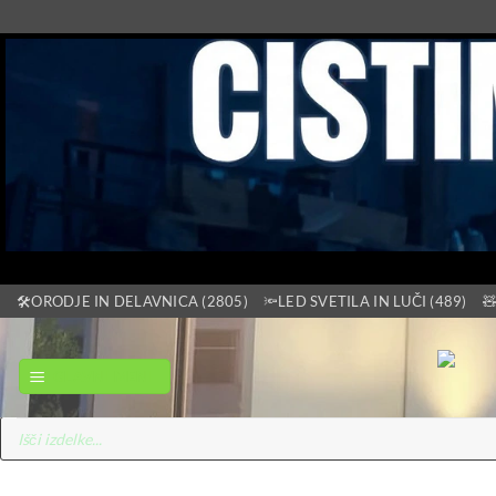
Skoči
🛠️ORODJE IN DELAVNICA (2805)
🔦LED SVETILA IN LUČI (489)

na
vsebino
GLAVNI MENI
Products
search