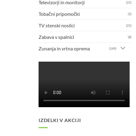
Televizorji in monitorji
(21)
Tobačni pripomočki
(5)
TV stenski nosilci
(21)
Zabava v spalnici
(8)
Zunanja in vrtna oprema
(149)
IZDELKI V AKCIJI