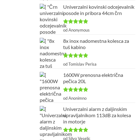
Univerzalni kovinski odcejevalnik
posode in pribora 44cm črn
Ocenjeno
5
od Anonymous
od 5
8x inox nadomestna kolesca za
tuš kabino
Ocenjeno
5
od Tomislav Perisa
od 5
1600W prenosna električna
pečica 20L
Ocenjeno
5
od Anonimno
od 5
Univerzalni alarm z daljinskim
upravljalnikom 113dB za kolesa
in motorje
Ocenjeno
5
od Silvo Veselic