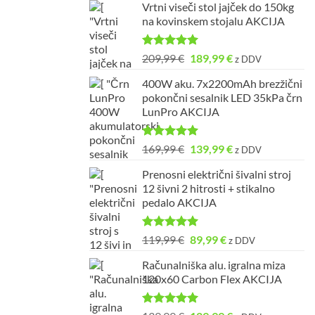
Vrtni viseči stol jajček do 150kg
na kovinskem stojalu AKCIJA
Ocenjeno
Izvirna
Trenutna
209,99
€
189,99
€
z DDV
5.00
od 5
cena
cena
400W aku. 7x2200mAh brezžični
je
je:
pokončni sesalnik LED 35kPa črn
bila:
189,99 €.
LunPro AKCIJA
209,99 €.
Ocenjeno
Izvirna
Trenutna
169,99
€
139,99
€
z DDV
5.00
od 5
cena
cena
Prenosni električni šivalni stroj
je
je:
12 šivni 2 hitrosti + stikalno
bila:
139,99 €.
pedalo AKCIJA
169,99 €.
Ocenjeno
Izvirna
Trenutna
119,99
€
89,99
€
z DDV
5.00
od 5
cena
cena
Računalniška alu. igralna miza
je
je:
120x60 Carbon Flex AKCIJA
bila:
89,99 €.
119,99 €.
Ocenjeno