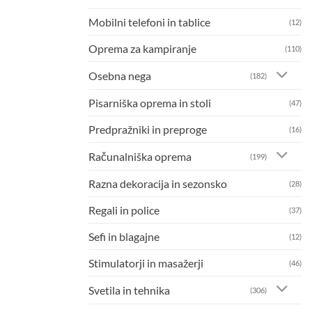
Mobilni telefoni in tablice
(12)
Oprema za kampiranje
(110)
Osebna nega
(182)
Pisarniška oprema in stoli
(47)
Predpražniki in preproge
(16)
Računalniška oprema
(199)
Razna dekoracija in sezonsko
(28)
Regali in police
(37)
Sefi in blagajne
(12)
Stimulatorji in masažerji
(46)
Svetila in tehnika
(306)