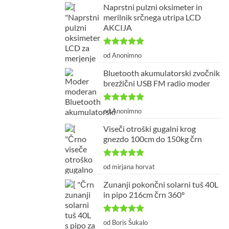
Naprstni pulzni oksimeter in
merilnik srčnega utripa LCD
AKCIJA
Ocenjeno
5
od Anonimno
od 5
Bluetooth akumulatorski zvočnik
brezžični USB FM radio moder
Ocenjeno
5
od Anonimno
od 5
Viseči otroški gugalni krog
gnezdo 100cm do 150kg črn
Ocenjeno
5
od mirjana horvat
od 5
Zunanji pokončni solarni tuš 40L
in pipo 216cm črn 360°
Ocenjeno
5
od Boris Šukalo
od 5