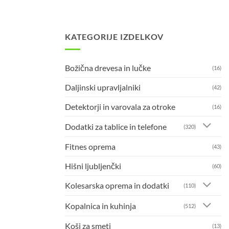
KATEGORIJE IZDELKOV
Božična drevesa in lučke
(16)
Daljinski upravljalniki
(42)
Detektorji in varovala za otroke
(16)
Dodatki za tablice in telefone
(320)
Fitnes oprema
(43)
Hišni ljubljenčki
(60)
Kolesarska oprema in dodatki
(110)
Kopalnica in kuhinja
(512)
Koši za smeti
(13)