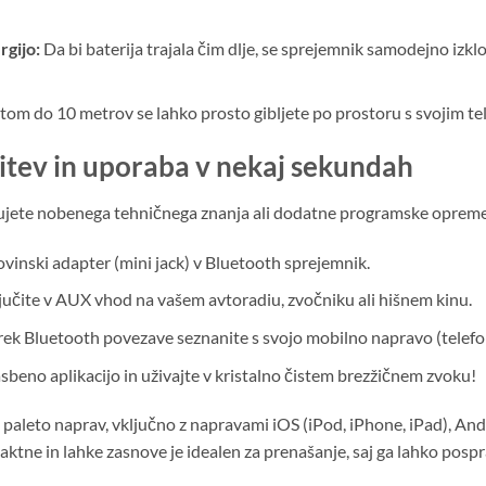
gijo:
Da bi baterija trajala čim dlje, se sprejemnik samodejno izkl
m do 10 metrov se lahko prosto gibljete po prostoru s svojim tele
tev in uporaba v nekaj sekundah
ujete nobenega tehničnega znanja ali dodatne programske opreme
ovinski adapter (mini jack) v Bluetooth sprejemnik.
jučite v AUX vhod na vašem avtoradiu, zvočniku ali hišnem kinu.
rek Bluetooth povezave seznanite s svojo mobilno napravo (telefon,
asbeno aplikacijo in uživajte v kristalno čistem brezžičnem zvoku!
o paleto naprav, vključno z napravami iOS (iPod, iPhone, iPad), An
ktne in lahke zasnove je idealen za prenašanje, saj ga lahko pospr