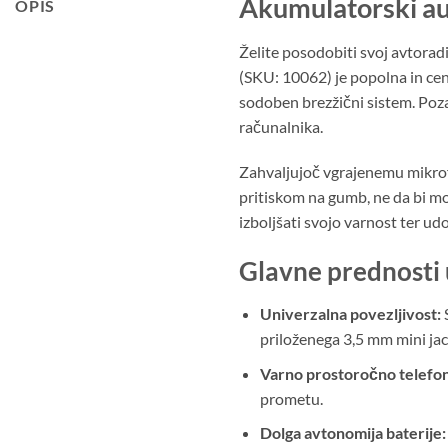
Akumulatorski au
OPIS
Želite posodobiti svoj avtorad
(SKU: 10062) je popolna in ce
sodoben brezžični sistem. Poza
računalnika.
Zahvaljujoč vgrajenemu mikrof
pritiskom na gumb, ne da bi mora
izboljšati svojo varnost ter udo
Glavne prednosti
Univerzalna povezljivost:
S
priloženega 3,5 mm mini jac
Varno prostoročno telefon
prometu.
Dolga avtonomija baterije: