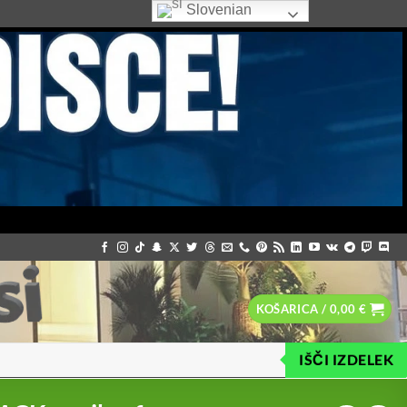
Slovenian
KOŠARICA /
0,00
€
IŠČI IZDELEK