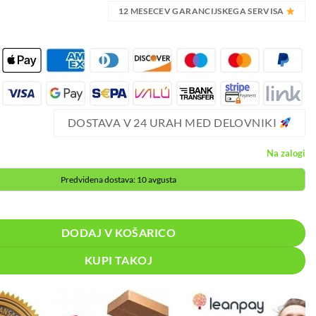
12 MESECEV GARANCIJSKEGA SERVISA
DOSTAVA V 24 URAH MED DELOVNIKI
Na zalogi
Predvidena dostava: 10 avgusta
audio sprejemnik Bluetooth 3.0 AUX JACK + mikrofon količina
DODAJ V KOŠARICO
KUPI TAKOJ