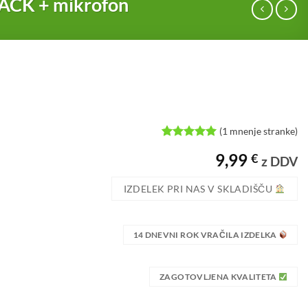
JACK + mikrofon
(
1
mnenje stranke)
Ocenjeno z
1
9,99
€
5
od 5 na
z DDV
podlagi
ocene
IZDELEK PRI NAS V SKLADIŠČU
stranke
14 DNEVNI ROK VRAČILA IZDELKA
ZAGOTOVLJENA KVALITETA