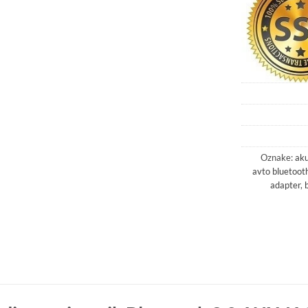
Oznake:
aku
avto bluetoot
adapter
,