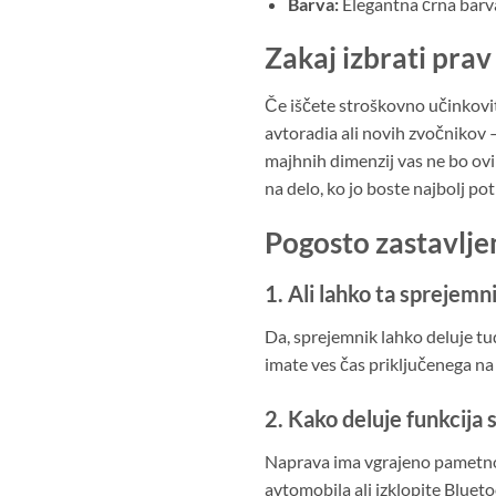
Barva:
Elegantna črna barva
Zakaj izbrati pra
Če iščete stroškovno učinkovit
avtoradia ali novih zvočnikov –
majhnih dimenzij vas ne bo ovi
na delo, ko jo boste najbolj pot
Pogosto zastavlje
1. Ali lahko ta sprejem
Da, sprejemnik lahko deluje tu
imate ves čas priključenega na
2. Kako deluje funkcija
Naprava ima vgrajeno pametno 
avtomobila ali izklopite Blueto