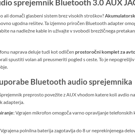
dio sprejemnik Bluetooth 3.0 AUX JA
io ali domači glasbeni sistem brez visokih stroškov?
Akumulatorsk
novno ugodna rešitev. Ta izjemno priročen Bluetooth adapter om
bite na nadležne kable in uživajte v svobodi brezžičnega pretakan
onu naprava deluje tudi kot odličen
prostoročni komplet za avt
li spustiti volan ali preusmeriti pogled s ceste. To je nepogrešljiv 
bje.
 uporabe Bluetooth audio sprejemnika
prejemnik preprosto povežite z AUX vhodom katere koli avdio nap
k adapterja.
iranje:
Vgrajen mikrofon omogoča varno opravljanje telefonskih k
Vgrajena polnilna baterija zagotavlja do 8 ur neprekinjenega delov