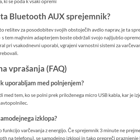
, ki se poda k vsaki opremi
v ta Bluetooth AUX sprejemnik?
o rešitev za posodobitev svojih obstoječih avdio naprav, je ta sp
 s tem majhnim adapterjem boste obdržali svojo najljubšo opremo in 
ral pri vsakodnevni uporabi, vgrajeni varnostni sistemi za varčevan
rebovali.
na vprašanja (FAQ)
nik uporabljam med polnjenjem?
di med tem, ko se polni prek priloženega micro USB kabla, kar je i
 avtopolnilec.
 samodejnega izklopa?
funkcijo varčevanja z energijo. Če sprejemnik 3 minute ne prejme 
oth na telefonu), se samodejno izklopi in tako prepreči praznjenje 