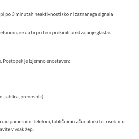
opi po 3 minutah neaktivnosti (ko ni zaznanega signala
fonom, ne da bi pri tem prekinili predvajanje glasbe.
. Postopek je izjemno enostaven:
 tablica, prenosnik).
droid pametnimi telefoni, tabličnimi računalniki ter osebnimi
avite v vsak žep.