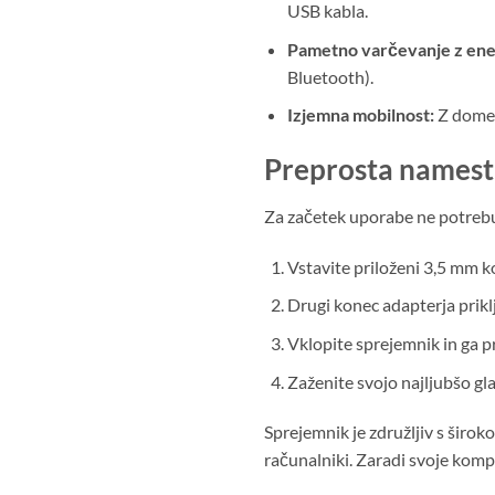
USB kabla.
Pametno varčevanje z ener
Bluetooth).
Izjemna mobilnost:
Z dometo
Preprosta namesti
Za začetek uporabe ne potreb
Vstavite priloženi 3,5 mm k
Drugi konec adapterja prikl
Vklopite sprejemnik in ga p
Zaženite svojo najljubšo gl
Sprejemnik je združljiv s širok
računalniki. Zaradi svoje kompa