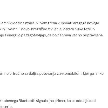
rejemnik idealna izbira. Ni vam treba kupovati dragega novega
ji vdihnili novo, brezžično življenje. Zaradi nizke teže in
je z energijo pa zagotavljajo, da bo naprava vedno pripravljena
zjemno priročno za daljša potovanja z avtomobilom, kjer ga lahko
nobenega Bluetooth signala (na primer, ko se oddaljite od
baterije.