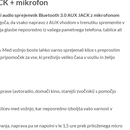
CK + mikrofon
i audio sprejemnik Bluetooth 3.0 AUX JACK z mikrofonom
ogoča, da vsako napravo z AUX vhodom v trenutku spremenite v
ja glasbe neposredno iz vašega pametnega telefona, tablice ali
o
. Med vožnjo boste lahko varno sprejemali klice s preprostim
pripomoček za vse, ki preživijo veliko časa v vozilu in želijo
rave (avtoradio, domači kino, starejši zvočniki) s pomočjo
licev med vožnjo, kar neposredno izboljša vašo varnost v
anja, naprava pa se napolni v le 1,5 ure prek priloženega micro