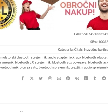
EAN:
5907451333242
Šifra:
10062
Kategorija:
Čitalci in zvočne kartice
mulatorski bluetooth sprejemnik
,
audio adapter jack
,
aux bluetooth adapter
,
h vmesnik
,
bluetooth 3.0 sprejemnik
,
bluetooth aux povezava
,
bluetooth jack
bluetooth mikrofon za avto
,
bluetooth sprejemnik
,
brezžični audio sprejemnik