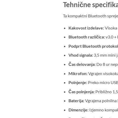
Tehnične specifika
Ta kompaktni Bluetooth sprejem
Kakovost izdelave:
Visoka 
Bluetooth različica:
v3.0 + 
Podprt Bluetooth protokol
Vhod signala:
3,5 mm mini j
Čas delovanja:
Do 8 ur nep
Mikrofon:
Vgrajen visokoka
Polnjenje:
Preko micro USB 
Čas polnjenja:
Približno 1,5
Baterija:
Vgrajena polnilna 
Dimenzije:
Izjemno kompak