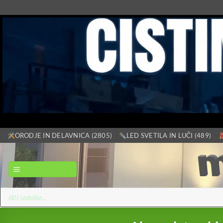
Skoči
ORODJE IN DELAVNICA (2805)
LED SVETILA IN LUČI (489)
na
vsebino
GLAVNI MENI
Products
search