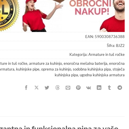
EAN:
5900308736388
Šifra:
BJZ2
Kategorija:
Armature in tuš ročke
ture in tuš ročke
,
armature za kuhinjo
,
enoročna mešalna baterija
,
enoročna
 armatura
,
kuhinjske pipe
,
oprema za kuhinjo
,
sodobna kuhinjska pipa
,
stoječa
kuhinjska pipa
,
ugodna kuhinjska armatura
antna in funkcionalna pipa za vašo