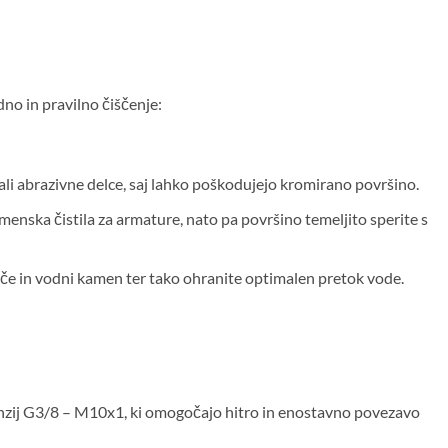
dno in pravilno čiščenje:
or ali abrazivne delce, saj lahko poškodujejo kromirano površino.
enska čistila za armature, nato pa površino temeljito sperite s
toče in vodni kamen ter tako ohranite optimalen pretok vode.
enzij G3/8 – M10x1, ki omogočajo hitro in enostavno povezavo