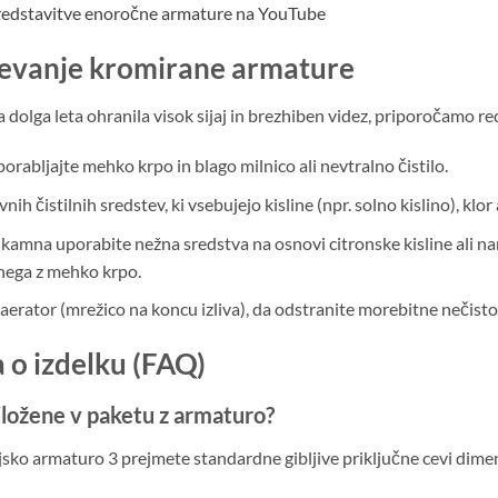
 predstavitve enoročne armature na YouTube
ževanje kromirane armature
dolga leta ohranila visok sijaj in brezhiben videz, priporočamo re
rabljajte mehko krpo in blago milnico ali nevtralno čistilo.
nih čistilnih sredstev, ki vsebujejo kisline (npr. solno kislino), kl
amna uporabite nežna sredstva na osnovi citronske kisline ali nam
uhega z mehko krpo.
 aerator (mrežico na koncu izliva), da odstranite morebitne nečis
 o izdelku (FAQ)
riložene v paketu z armaturo?
jsko armaturo 3 prejmete standardne gibljive priključne cevi dim