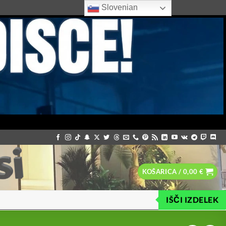
Slovenian
KOŠARICA /
0,00
€
IŠČI IZDELEK