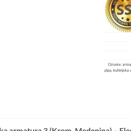
Oznake:
arma
pipa
,
kuhinjska
a armatura 3 (Krom, Medenina) – Eleg