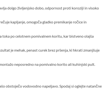
lja dolgo življenjsko dobo, odpornost proti koroziji in visoko
rečuje kapljanje, omogoča gladko premikanje ročice in
a toka po celotnem pomivalnem koritu, kar bistveno olajša
ultat je mehak, penast curek brez pršenja, ki hkrati zmanjšuje
ontažo neposredno na pomivalno korito ali kuhinjski pult.
 vašo obstoječo vodovodno napeljavo. Spodaj si oglejte natančne