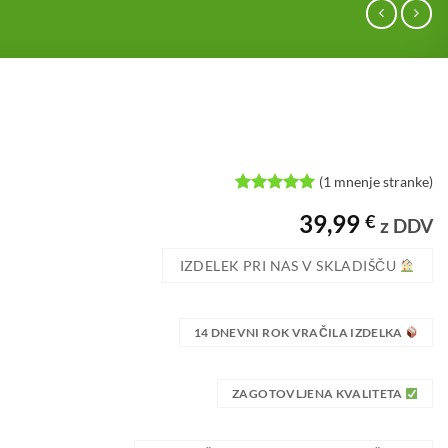
(
1
mnenje stranke)
Ocenjeno z
1
39,99
€
5
od 5 na
z DDV
podlagi
ocene
IZDELEK PRI NAS V SKLADIŠČU
stranke
14 DNEVNI ROK VRAČILA IZDELKA
ZAGOTOVLJENA KVALITETA