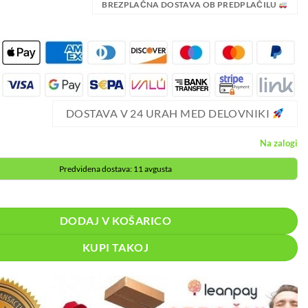
BREZPLAČNA DOSTAVA OB PREDPLAČILU
DOSTAVA V 24 URAH MED DELOVNIKI
Na zalogi
Predvidena dostava: 11 avgusta
ura kuhinjska 3 količina
DODAJ V KOŠARICO
KUPI TAKOJ