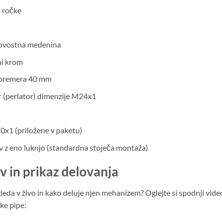
 ročke
ovostna medenina
ni krom
 premera 40 mm
 (perlator) dimenzije M24x1
x1 (priložene v paketu)
 z eno luknjo (standardna stoječa montaža)
v in prikaz delovanja
gleda v živo in kako deluje njen mehanizem? Oglejte si spodnji video
ke pipe: