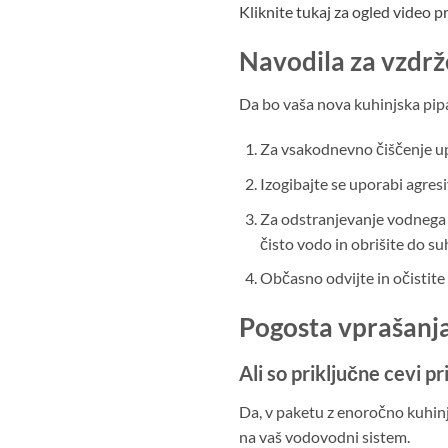
Kliknite tukaj za ogled video
Navodila za vzdr
Da bo vaša nova kuhinjska pipa 
Za vsakodnevno čiščenje upo
Izogibajte se uporabi agresiv
Za odstranjevanje vodnega k
čisto vodo in obrišite do s
Občasno odvijte in očistite
Pogosta vprašanja
Ali so priključne cevi p
Da, v paketu z enoročno kuhin
na vaš vodovodni sistem.