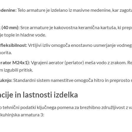
edenine:
Telo armature je izdelano iz masivne medenine, kar zagotav
 (40 mm):
Srce armature je kakovostna keramična kartuša, ki prep
e tople in hladne vode.
 fleksibilnost:
Vrtljivi izliv omogoča enostavno usmerjanje vodneg
orita.
aerator M24x1):
Vgrajeni aerator (perlator) meša vodo z zrakom. Rez
 izgubili pritisk.
uknjo:
Standardni sistem namestitve omogoča hitro in preprosto m
cije in lastnosti izdelka
 so tehnični podatki ključnega pomena za brezhibno združljivost z
 kuhinjska armatura 3: