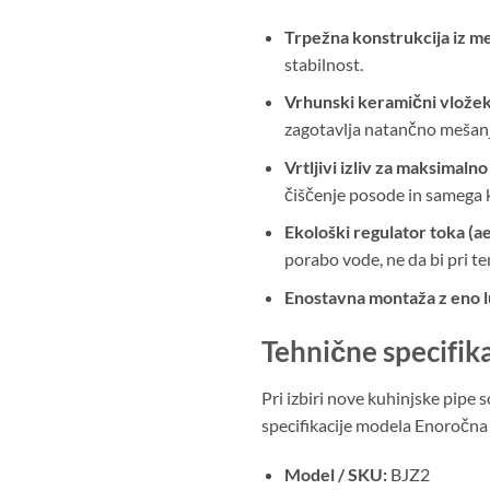
Trpežna konstrukcija iz m
stabilnost.
Vrhunski keramični vložek
zagotavlja natančno mešanj
Vrtljivi izliv za maksimalno
čiščenje posode in samega k
Ekološki regulator toka (
porabo vode, ne da bi pri tem
Enostavna montaža z eno l
Tehnične specifika
Pri izbiri nove kuhinjske pipe
specifikacije modela Enoročna
Model / SKU:
BJZ2