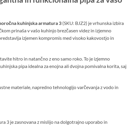
noročna kuhinjska armatura 3
(SKU: BJZ2) je vrhunska izbira
učkom prinaša v vašo kuhinjo brezčasen videz in izjemno
 predstavlja izjemen kompromis med visoko kakovostjo in
avite hitro in natančno z eno samo roko. To je izjemno
kuhinjska pipa idealna za enojna ali dvojna pomivalna korita, saj
ustne materiale, napredno tehnologijo varčevanja z vodo in
a 3 je zasnovana z mislijo na dolgotrajno uporabo in