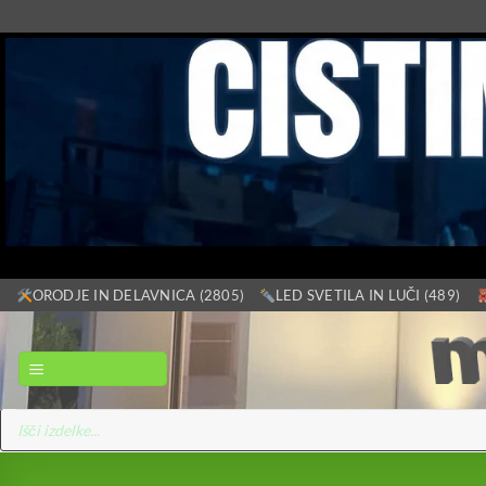
Skoči
ORODJE IN DELAVNICA (2805)
LED SVETILA IN LUČI (489)
na
vsebino
GLAVNI MENI
Products
search