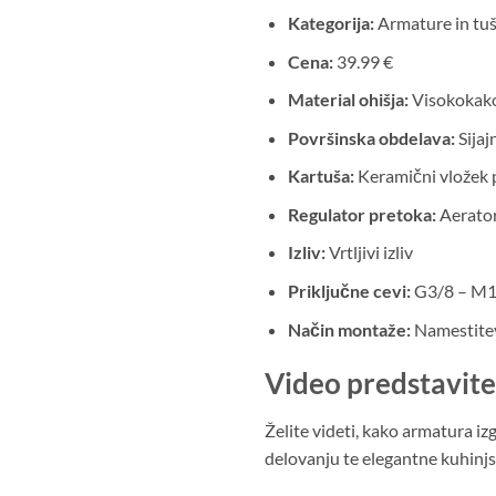
Kategorija:
Armature in tuš
Cena:
39.99 €
Material ohišja:
Visokokak
Površinska obdelava:
Sijaj
Kartuša:
Keramični vložek
Regulator pretoka:
Aerator
Izliv:
Vrtljivi izliv
Priključne cevi:
G3/8 – M10
Način montaže:
Namestitev
Video predstavite
Želite videti, kako armatura iz
delovanju te elegantne kuhinjs