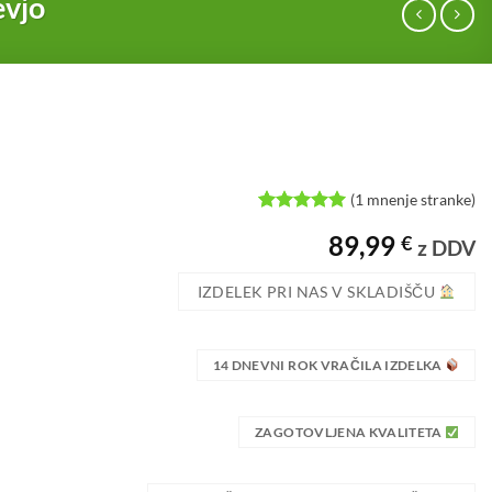
evjo
(
1
mnenje stranke)
Ocenjeno z
1
89,99
€
5
od 5 na
z DDV
podlagi
ocene
IZDELEK PRI NAS V SKLADIŠČU
stranke
14 DNEVNI ROK VRAČILA IZDELKA
ZAGOTOVLJENA KVALITETA