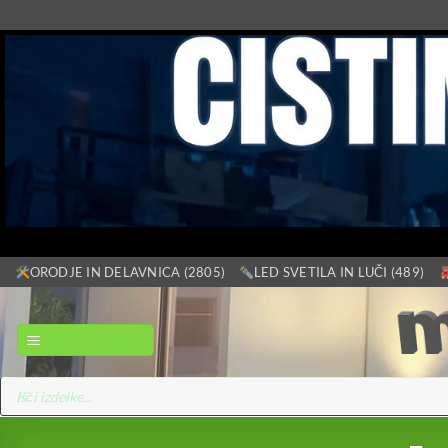
Skoči
ORODJE IN DELAVNICA (2805)
LED SVETILA IN LUČI (489)
na
vsebino
GLAVNI MENI
Products
search