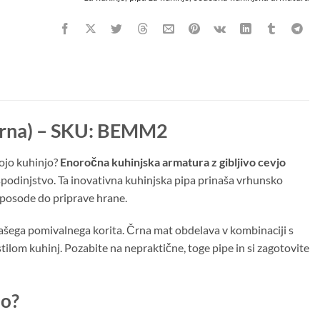
 Črna) – SKU: BEMM2
vojo kuhinjo?
Enoročna kuhinjska armatura z gibljivo cevjo
spodinjstvo. Ta inovativna kuhinjska pipa prinaša vrhunsko
 posode do priprave hrane.
k vašega pomivalnega korita. Črna mat obdelava v kombinaciji s
ilom kuhinj. Pozabite na nepraktične, toge pipe in si zagotovite
jo?