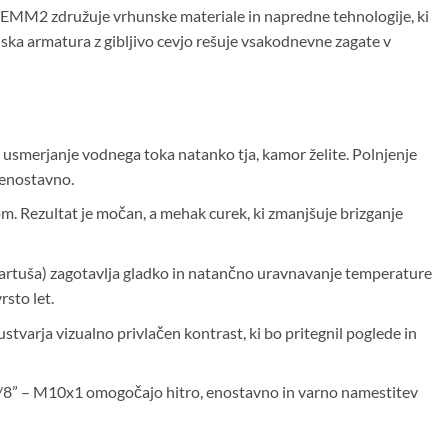
l BEMM2 združuje vrhunske materiale in napredne tehnologije, ki
jska armatura z gibljivo cevjo rešuje vsakodnevne zagate v
 usmerjanje vodnega toka natanko tja, kamor želite. Polnjenje
o enostavno.
m. Rezultat je močan, a mehak curek, ki zmanjšuje brizganje
rtuša) zagotavlja gladko in natančno uravnavanje temperature
rsto let.
stvarja vizualno privlačen kontrast, ki bo pritegnil poglede in
 3/8” – M10x1 omogočajo hitro, enostavno in varno namestitev