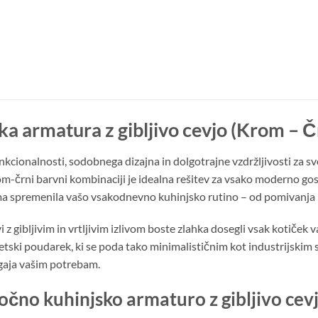
ka armatura z gibljivo cevjo (Krom –
kcionalnosti, sodobnega dizajna in dolgotrajne vzdržljivosti za s
om-črni barvni kombinaciji je idealna rešitev za vsako moderno go
oma spremenila vašo vsakodnevno kuhinjsko rutino – od pomivanja
 z gibljivim in vrtljivim izlivom boste zlahka dosegli vsak kotiče
tski poudarek, ki se poda tako minimalističnim kot industrijskim st
agaja vašim potrebam.
očno kuhinjsko armaturo z gibljivo cev