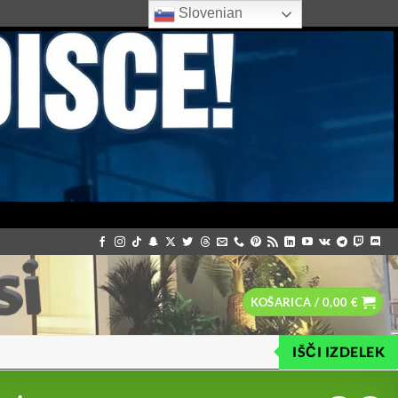
Slovenian
KOŠARICA /
0,00
€
IŠČI IZDELEK