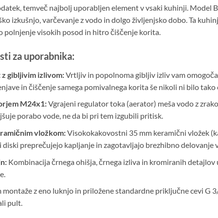
dodatek, temveč najbolj uporabljen element v vsaki kuhinji. Mode
ko izkušnjo, varčevanje z vodo in dolgo življenjsko dobo. Ta kuhin
polnjenje visokih posod in hitro čiščenje korita.
sti za uporabnika:
z gibljivim izlivom:
Vrtljiv in popolnoma gibljiv izliv vam omogoča
lenjave in čiščenje samega pomivalnega korita še nikoli ni bilo tak
torjem M24x1:
Vgrajeni regulator toka (aerator) meša vodo z zrako
uje porabo vode, ne da bi pri tem izgubili pritisk.
keramičnim vložkom:
Visokokakovostni 35 mm keramični vložek (ka
diski preprečujejo kapljanje in zagotavljajo brezhibno delovanje v
n:
Kombinacija črnega ohišja, črnega izliva in kromiranih detajlov u
e.
 montaže z eno luknjo in priložene standardne priključne cevi G
i pult.