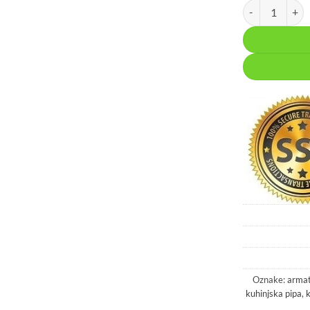
Enoročna armatu
Oznake:
armat
kuhinjska pipa
,