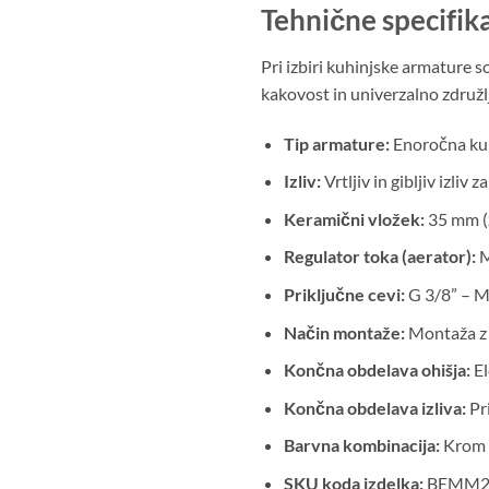
Tehnične specifika
Pri izbiri kuhinjske armature 
kakovost in univerzalno združl
Tip armature:
Enoročna kuh
Izliv:
Vrtljiv in gibljiv izliv
Keramični vložek:
35 mm (z
Regulator toka (aerator):
M
Priključne cevi:
G 3/8” – M
Način montaže:
Montaža z 
Končna obdelava ohišja:
El
Končna obdelava izliva:
Pri
Barvna kombinacija:
Krom 
SKU koda izdelka:
BEMM