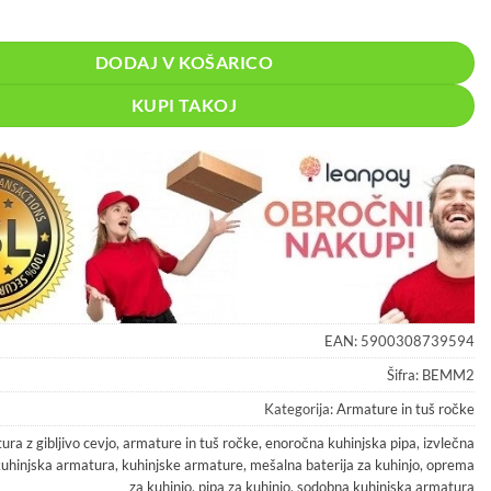
ra kuhinjska z gibljivo cevjo količina
DODAJ V KOŠARICO
KUPI TAKOJ
EAN:
5900308739594
Šifra:
BEMM2
Kategorija:
Armature in tuš ročke
ura z gibljivo cevjo
,
armature in tuš ročke
,
enoročna kuhinjska pipa
,
izvlečna
kuhinjska armatura
,
kuhinjske armature
,
mešalna baterija za kuhinjo
,
oprema
za kuhinjo
,
pipa za kuhinjo
,
sodobna kuhinjska armatura