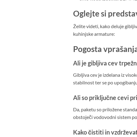
Oglejte si predsta
Želite videti, kako deluje gibl
kuhinjske armature:
Pogosta vprašanja
Ali je gibljiva cev trpež
Gibljiva cev je izdelana iz vi
stabilnost ter se po upogibanj
Ali so priključne cevi p
Da, paketu so priložene standa
obstoječi vodovodni sistem pot
Kako čistiti in vzdržev