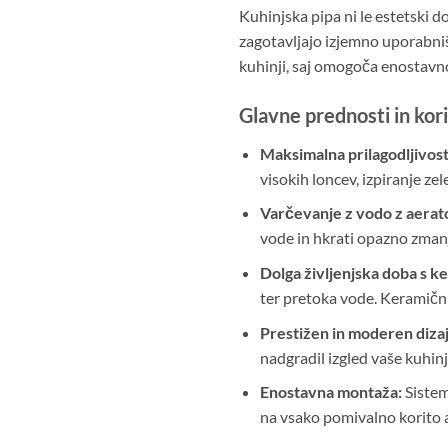
Kuhinjska pipa ni le estetski 
zagotavljajo izjemno uporabniš
kuhinji, saj omogoča enostavno 
Glavne prednosti in kori
Maksimalna prilagodljivost 
visokih loncev, izpiranje ze
Varčevanje z vodo z aera
vode in hkrati opazno zmanjš
Dolga življenjska doba s 
ter pretoka vode. Keramični 
Prestižen in moderen dizaj
nadgradil izgled vaše kuhinj
Enostavna montaža:
Sistem
na vsako pomivalno korito al