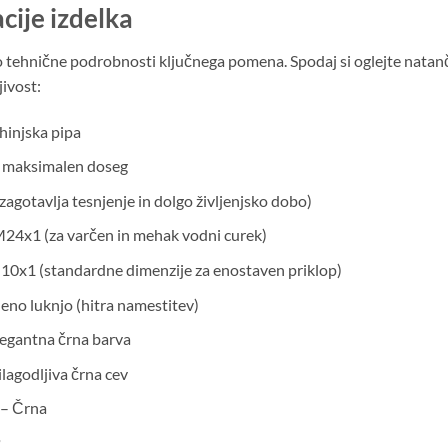
cije izdelka
so tehnične podrobnosti ključnega pomena. Spodaj si oglejte nata
jivost:
injska pipa
 za maksimalen doseg
agotavlja tesnjenje in dolgo življenjsko dobo)
24x1 (za varčen in mehak vodni curek)
10x1 (standardne dimenzije za enostaven priklop)
eno luknjo (hitra namestitev)
egantna črna barva
lagodljiva črna cev
– Črna
2