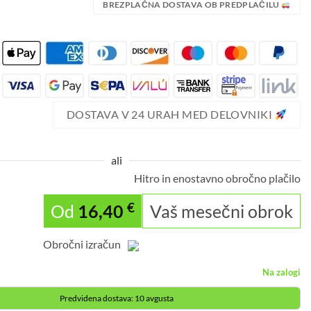
BREZPLAČNA DOSTAVA OB PREDPLAČILU
DOSTAVA V 24 URAH MED DELOVNIKI
ali
Hitro in enostavno obročno plačilo
€
Od
16,40
Vaš mesečni obrok
Obročni izračun
Na zalogi
Predvidena dostava: 10 avgusta