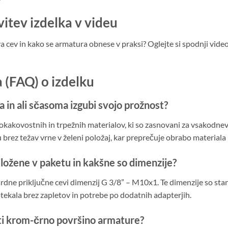
vitev izdelka v videu
jiva cev in kako se armatura obnese v praksi? Oglejte si spodnji vide
 (FAQ) o izdelku
na in ali sčasoma izgubi svojo prožnost?
sokokakovostnih in trpežnih materialov, ki so zasnovani za vsakodn
u brez težav vrne v želeni položaj, kar preprečuje obrabo materiala
riložene v paketu in kakšne so dimenzije?
rdne priključne cevi dimenzij G 3/8” – M10x1. Te dimenzije so sta
ekala brez zapletov in potrebe po dodatnih adapterjih.
ati krom-črno površino armature?