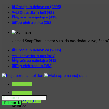
Skoči
🛠️Orodje in delavnica (2805)
na
🔦LED svetila in luči (489)
vsebino
🧸Igrače za najmlajše (413)
📟Top elektronika (353)
Usmeri SnapChat kamero v to, da nas dodat v svoj SnapC
🛠️Orodje in delavnica (2805)
🔦LED svetila in luči (489)
🧸Igrače za najmlajše (413)
📟Top elektronika (353)
Glavni meni
Glavni meni
Products
Košarica /
0,00
€
search
Išči izdelek
Košarica