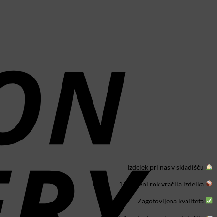
C
D
Izdelek pri nas v skladišču
14 dnevni rok vračila izdelka
Zagotovljena kvaliteta