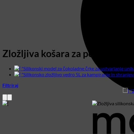
Zložljiva košara za perilo silik
Filtriraj