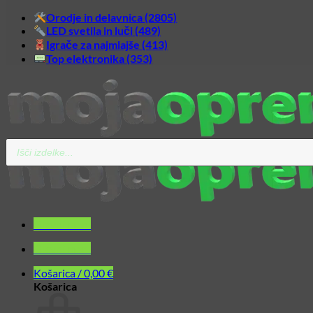
Orodje in delavnica (2805)
LED svetila in luči (489)
Igrače za najmlajše (413)
Top elektronika (353)
Products
search
Glavni meni
Glavni meni
Košarica /
0,00
€
Košarica