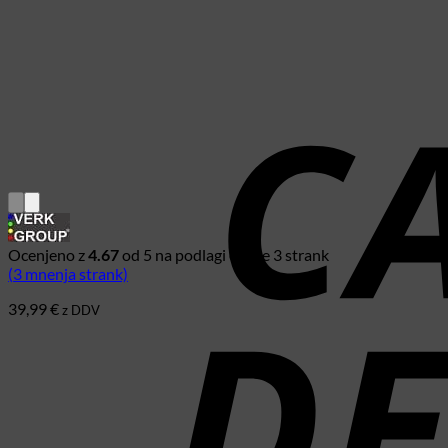
Ocenjeno z
4.67
od 5 na podlagi ocene
3
strank
(
3
mnenja strank)
39,99
€
z DDV