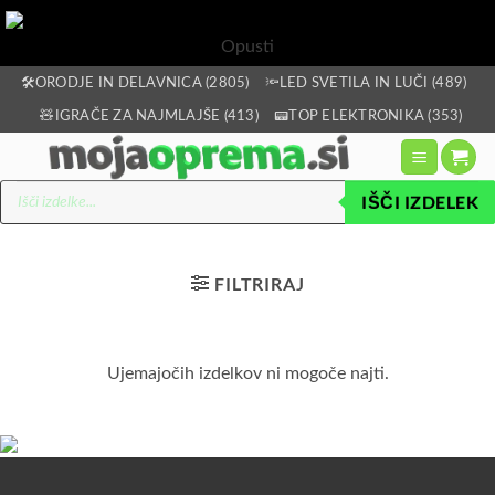
Opusti
Skoči
🛠️ORODJE IN DELAVNICA (2805)
🔦LED SVETILA IN LUČI (489)
na
🧸IGRAČE ZA NAJMLAJŠE (413)
📟TOP ELEKTRONIKA (353)
vsebino
Products
IŠČI IZDELEK
search
FILTRIRAJ
Ujemajočih izdelkov ni mogoče najti.