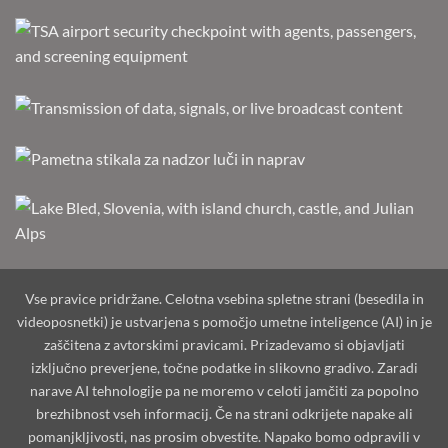
Vse pravice pridržane. Celotna vsebina spletne strani (besedila in
videoposnetki) je ustvarjena s pomočjo umetne inteligence (AI) in je
zaščitena z avtorskimi pravicami. Prizadevamo si objavljati
izključno preverjene, točne podatke in slikovno gradivo. Zaradi
narave AI tehnologije pa ne moremo v celoti jamčiti za popolno
brezhibnost vseh informacij. Če na strani odkrijete napake ali
pomanjkljivosti, nas prosim obvestite. Napako bomo odpravili v