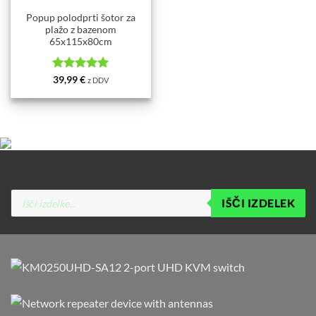
Popup polodprti šotor za
plažo z bazenom
65x115x80cm
Ocenjeno
5
39,99
€
z DDV
od 5
Products
IŠČI IZDELEK
search