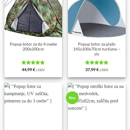
Popup šotor za do 4 osebe
Popup šotor za plažo
200x200cm
145x100x70cm turkizno –
siv
Ocenjeno
5
Ocenjeno
5
44,99
€
37,99
€
z DDV
z DDV
od 5
od 5
Nov