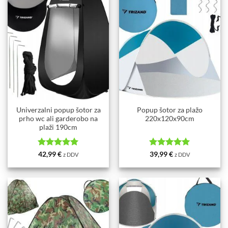
Univerzalni popup šotor za
Popup šotor za plažo
prho wc ali garderobo na
220x120x90cm
plaži 190cm
Ocenjeno
5
Ocenjeno
5
42,99
€
39,99
€
z DDV
z DDV
od 5
od 5