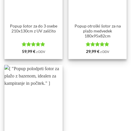
Popup šotor za do 3 osebe
Popup otroški šotor za na
210x130cm z UV zaščito
plažo medvedek
180x95x82cm
Ocenjeno
5
Ocenjeno
5
59,99
€
29,99
€
z DDV
z DDV
od 5
od 5