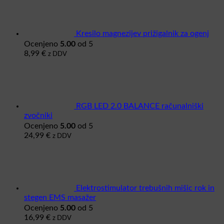
Kresilo magnezijev prižigalnik za ogenj
5.00
Ocenjeno
od 5
8,99
€
z DDV
RGB LED 2.0 BALANCE računalniški
zvočniki
5.00
Ocenjeno
od 5
24,99
€
z DDV
Elektrostimulator trebušnih mišic rok in
stegen EMS masažer
5.00
Ocenjeno
od 5
16,99
€
z DDV