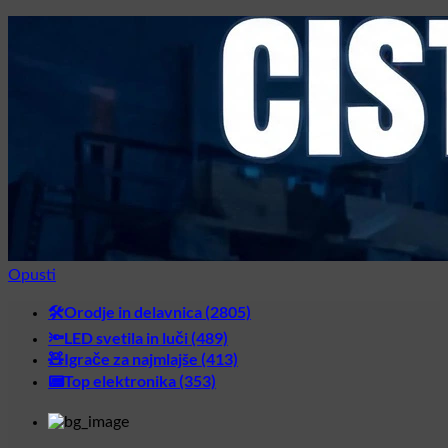
Opusti
Skoči
🛠️Orodje in delavnica (2805)
na
🔦LED svetila in luči (489)
vsebino
🧸Igrače za najmlajše (413)
📟Top elektronika (353)