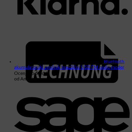
Bluetooth
akumulatorski zvočnik brezžični USB FM radio moder
5
Ocenjeno
od 5
od Anonimno