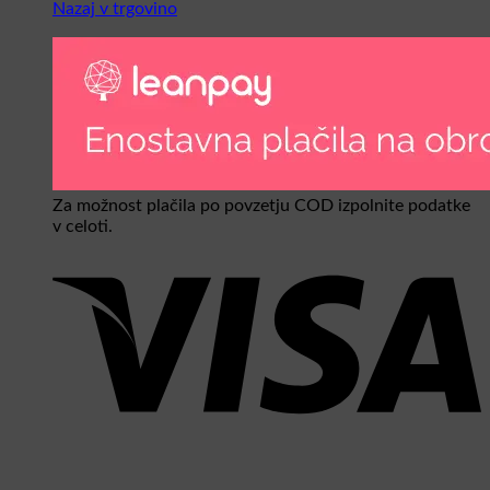
Nazaj v trgovino
Za možnost plačila po povzetju COD izpolnite podatke
v celoti.
V
P