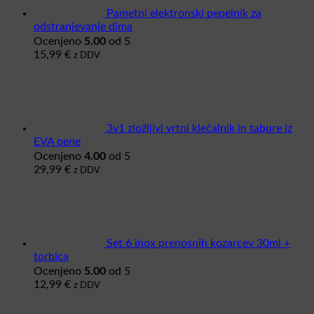
Pametni elektronski pepelnik za
odstranjevanje dima
5.00
Ocenjeno
od 5
15,99
€
z DDV
3v1 zložljivi vrtni klečalnik in tabure iz
EVA pene
4.00
Ocenjeno
od 5
29,99
€
z DDV
Set 6 inox prenosnih kozarcev 30ml +
torbica
5.00
Ocenjeno
od 5
12,99
€
z DDV