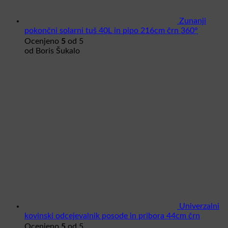
Zunanji
pokončni solarni tuš 40L in pipo 216cm črn 360°
5
Ocenjeno
od 5
od Boris Šukalo
Univerzalni
kovinski odcejevalnik posode in pribora 44cm črn
5
Ocenjeno
od 5