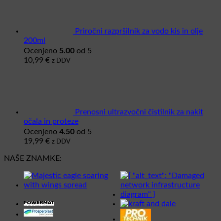
Priročni razpršilnik za vodo kis in olje
200ml
5.00
Ocenjeno
od 5
10,99
€
z DDV
Prenosni ultrazvočni čistilnik za nakit
očala in proteze
4.50
Ocenjeno
od 5
19,99
€
z DDV
NAŠE ZNAMKE: