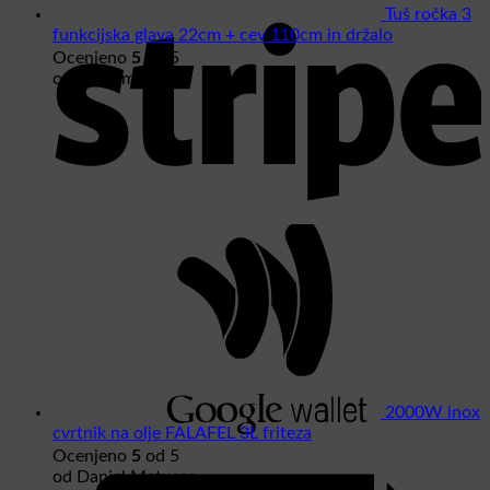
S
Tuš ročka 3
funkcijska glava 22cm + cev 110cm in držalo
5
Ocenjeno
od 5
od Anonimno
W
2000W inox
cvrtnik na olje FALAFEL 3L friteza
5
I
Ocenjeno
od 5
od Daniel Matusan