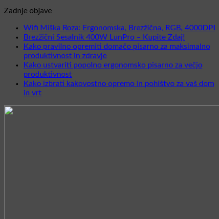
Zadnje objave
Wifi Miška Roza: Ergonomska, Brezžična, RGB, 4000DPI
N
Brezžični Sesalnik 400W LunPro – Kupite Zdaj!
Ni
k
Kako pravilno opremiti domačo pisarno za maksimalno
komentar
produktivnost in zdravje
Ni
na
W
Kako ustvariti popolno ergonomsko pisarno za večjo
komentarjev
Brezžični
produktivnost
Ni
na
Sesalnik
R
Kako izbrati kakovostno opremo in pohištvo za vaš dom
komentarjev
Kako
400W
in vrt
Ni
na
pravilno
LunPro
B
komentarjev
Kako
opremiti
–
na
ustvariti
domačo
Kupite
Kako
popolno
pisarno
Zdaj!
izbrati
ergonomsko
za
kakovostno
pisarno
maksimalno
opremo
za
produktivnost
in
večjo
in
pohištvo
produktivnost
zdravje
za
vaš
dom
in
vrt