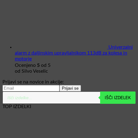
Univerzalni
alarm z daljinskim upravljalnikom 113dB za kolesa in
motorje
5
Ocenjeno
od 5
od Silvo Veselic
Prijavi se na novice in akcije:
Products
IŠČI IZDELEK
search
TOP IZDELKI