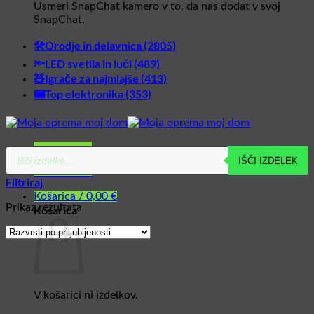
Usmeri SnapChat kamero v to, da nas dodat v svoj
SnapChat.
🛠️Orodje in delavnica (2805)
🔦LED svetila in luči (489)
🧸Igrače za najmlajše (413)
📟Top elektronika (353)
Glavni meni
Products
IŠČI IZDELEK
search
Glavni meni
Filtriraj
Košarica /
0,00
€
Prikaz rezultata
Košarica
V košarici ni izdelkov.