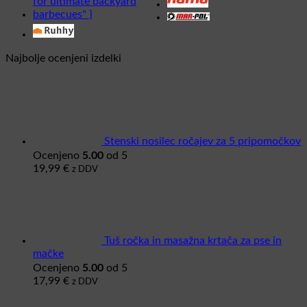
Najbolje ocenjeni izdelki
Stenski nosilec ročajev za 5 pripomočkov
5.00
Ocenjeno
od 5
19,99
€
z DDV
Tuš ročka in masažna krtača za pse in
mačke
5.00
Ocenjeno
od 5
17,99
€
z DDV